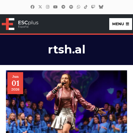
MENU
ESCplus España
rtsh.al
Jun
01
2026