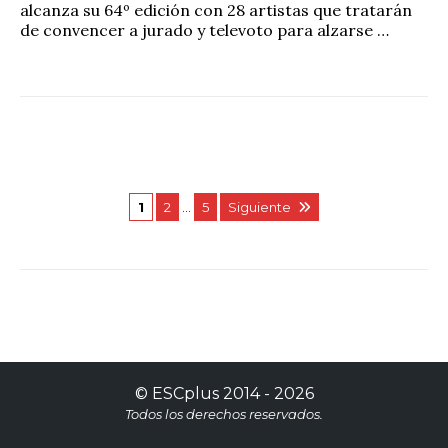
alcanza su 64º edición con 28 artistas que tratarán
de convencer a jurado y televoto para alzarse …
1
2
…
5
Siguiente
©
ESCplus
2014 -
2026
Todos los derechos reservados.