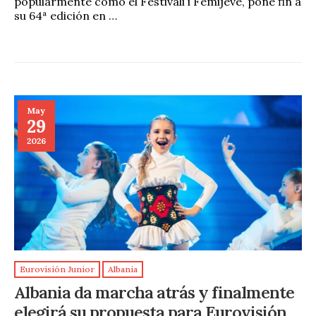
popularmente como el Festivali i Fëmijëve, pone fin a
su 64ª edición en …
May
29
2026
Eurovisión Junior
Albania
Albania da marcha atrás y finalmente
elegirá su propuesta para Eurovisión