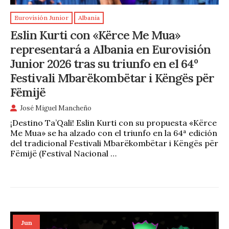
Eurovisión Junior
Albania
Eslin Kurti con «Kërce Me Mua»
representará a Albania en Eurovisión
Junior 2026 tras su triunfo en el 64º
Festivali Mbarëkombëtar i Këngës për
Fëmijë
José Miguel Mancheño
¡Destino Ta’Qali! Eslin Kurti con su propuesta «Kërce
Me Mua» se ha alzado con el triunfo en la 64ª edición
del tradicional Festivali Mbarëkombëtar i Këngës për
Fëmijë (Festival Nacional …
Jun