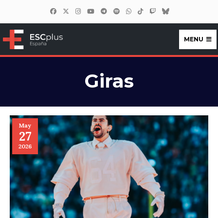
MENU
ESCplus España
Giras
May
27
2026