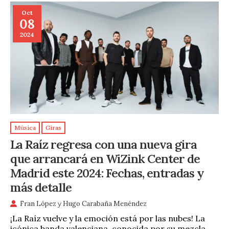
Oct
08
2024
Música
Giras
La Raíz regresa con una nueva gira
que arrancará en WiZink Center de
Madrid este 2024: Fechas, entradas y
más detalle
Fran López
y
Hugo Carabaña Menéndez
¡La Raíz vuelve y la emoción está por las nubes! La
icónica banda valenciana, conocida por su mezcla