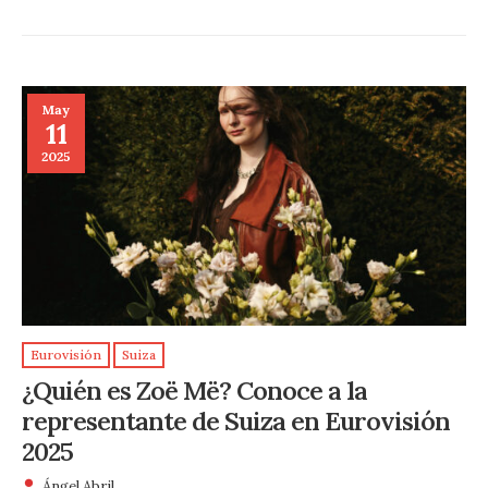
May
11
2025
Eurovisión
Suiza
¿Quién es Zoë Më? Conoce a la
representante de Suiza en Eurovisión
2025
Ángel Abril