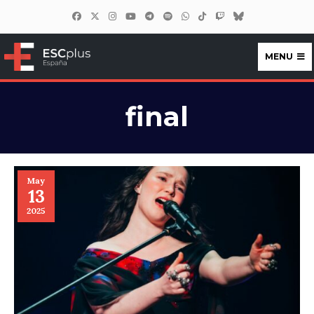
MENU
ESCplus España
final
May
13
2025