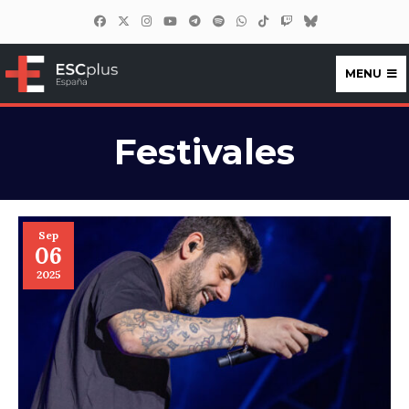
MENU
ESCplus España
Festivales
Sep
06
2025