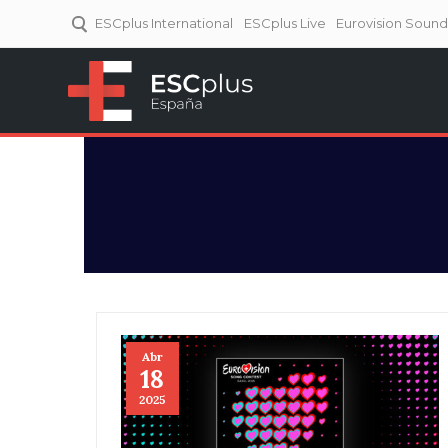
ESCplus International
ESCplus Live
Eurovision Soun
ESCplus España
Tu punto de referencia al
Eurovisión y NFs.
Abr
18
2025