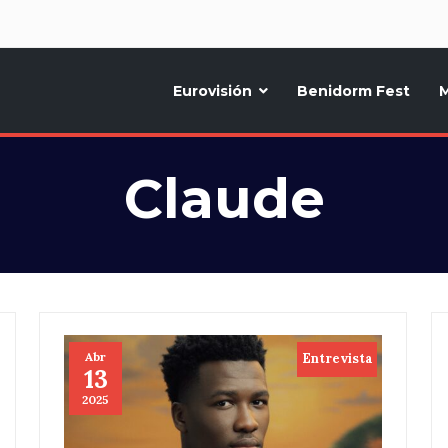
d
Eurovisión
Benidorm Fest
M
ternativo sobre la música y fiestas de toda Europa, Noticias diarias, op
Claude
Abr
Entrevista
13
2025