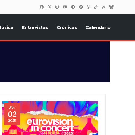
úsica
Entrevistas
Crónicas
Calendario
inión, Eurostars, y todo lo relacionado con el festival de
Abr
02
2025