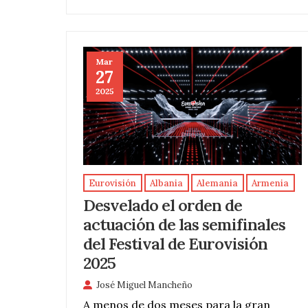
Mar
27
2025
Eurovisión
Albania
Alemania
Armenia
Desvelado el orden de
actuación de las semifinales
del Festival de Eurovisión
2025
José Miguel Mancheño
A menos de dos meses para la gran