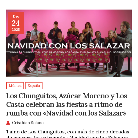
Dic
24
2025
Música
España
Los Chunguitos, Azúcar Moreno y Los
Casta celebran las fiestas a ritmo de
rumba con «Navidad con los Salazar»
Cristhian Solano
Taino de Los Chunguitos, con más de cinco décadas
de carrera, ha estrenado «Navidad con los Salazar»,