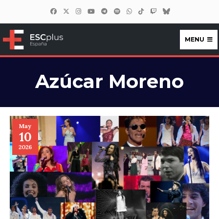
MENU
ESCplus España
Azúcar Moreno
May
10
2026