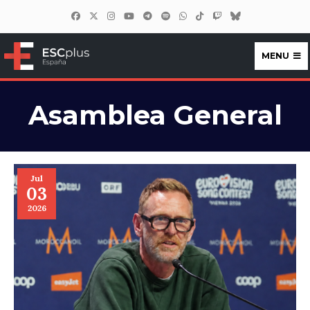
MENU
ESCplus España
Asamblea General
Jul
03
2026