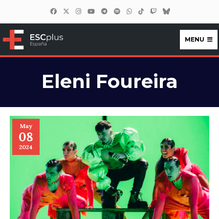
MENU
ESCplus España
Eleni Foureira
May
08
2024