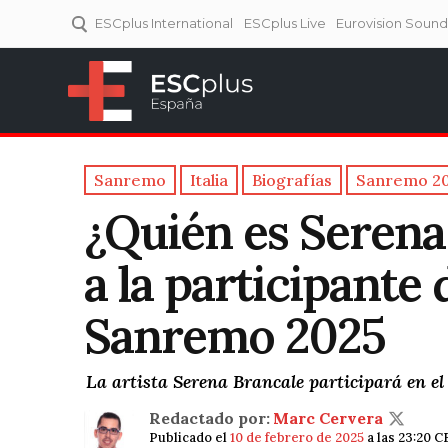
ESCplus International
ESCplus Live
Eurovision Soun
ESCplus España
Tu punto de referencia al
Eurovisión y NFs.
Sanremo
Italia
Biografías
Sanremo 2
¿Quién es Serena
a la participante 
Sanremo 2025
La artista Serena Brancale participará en e
Redactado por:
Marc Cervera
Publicado el
10 de febrero de 2025
a las 23:20 