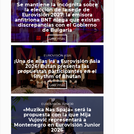
Se mantiene la incógnita sobre
la elección de la sede de
Eurovisión 2027: la emisora
anfitriona BNT niega que existan
discrepancias con el Gobierno
de Bulgaria
Leer más
EUROVISIÓN ASIA
¡Una de ellas irá a Eurovisión Asia
2026! Bután presenta las
propuestas participantes en el
Rhythm of Bhutan
Leer más
EUROVISIÓN JUNIOR
«Muzika Nas Spaja» será la
propuesta con la que Mija
Vujović representará a
Montenegro en Eurovisión Junior
2026