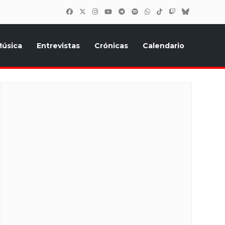
úsica
Entrevistas
Crónicas
Calendario
inión, Eurostars, y todo lo relacionado con el festival de