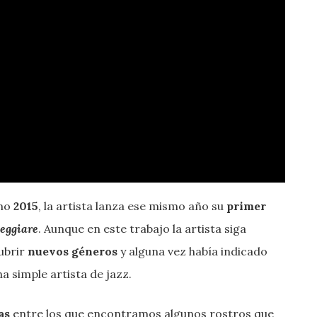
emo
2015
, la artista lanza ese mismo año su
primer
eggiare
. Aunque en este trabajo la artista siga
cubrir
nuevos géneros
y alguna vez había indicado
a simple artista de jazz.
as
entre los que encontramos algunos rostros que