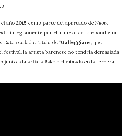
to.
 el año
2015
como parte del apartado de
Nuove
esto íntegramente por ella, mezclando el s
oul con
s
. Este recibió el título de “
Galleggiare
”, que
 el festival, la artista barenese no tendría demasiada
do junto a la artista Rakele eliminada en la tercera