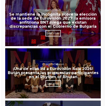
EUROVISIÓN
Se mantiene la incógnita sobre la elección
de la sede de Eurovisión 2027: la emisora
anfitriona BNT niega que existan
discrepancias con el Gobierno de Bulgaria
Leer más
EUROVISIÓN ASIA
¡Una de ellas irá a Eurovisión Asia 2026!
Bután presenta las propuestas participantes
en el Rhythm of Bhutan
Leer más