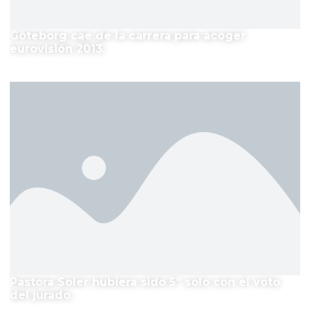
Göteborg cae de la carrera para acoger
eurovisión 2013.
Pastora Soler hubiera sido 5º solo con el voto
del jurado.