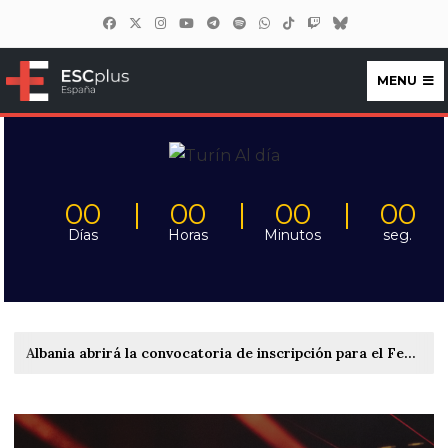
MENU
ESCplus España
00
00
00
00
Días
Horas
Minutos
seg.
Albania abrirá la convocatoria de inscripción para el Festivali i Këngës 65 entre el 22 y el 27 de septiembre