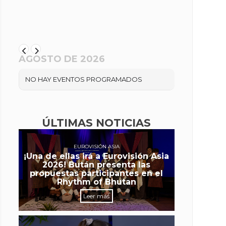
AGOSTO DE 2026
NO HAY EVENTOS PROGRAMADOS
ÚLTIMAS NOTICIAS
EUROVISIÓN ASIA
¡Una de ellas irá a Eurovisión Asia
2026! Bután presenta las
propuestas participantes en el
Rhythm of Bhutan
Leer más