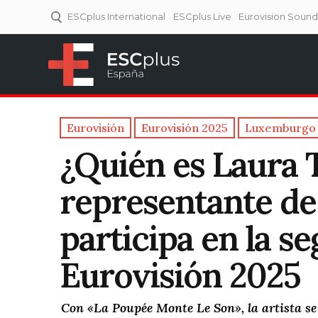
ESCplus International
ESCplus Live
Eurovision Soun
ESCplus España
Tu punto de referencia al
Eurovisión y NFs.
Eurovisión
Eurovisión 2025
Luxemburgo
¿Quién es Laura 
representante d
participa en la s
Eurovisión 2025
Con «La Poupée Monte Le Son», la artista s