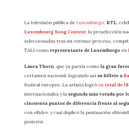
La televisión pública de
Luxemburgo
,
RTL
, cel
Luxembourg Song Contest
, la preselección n
seleccionadas tras un extenso proceso, compiti
TALI como
representante de Luxemburgo
en
Laura Thorn
, que ya partía como
la gran favo
certamen nacional, logrando así
su billete a
Ba
festival europeo. La artista logró
un
total de 1
internacionales y la
segunda más votada por l
cincuenta puntos de diferencia frente al seg
con «Ride», y casi duplicó la puntuación obten
posición.