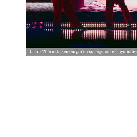
Laura Thorn (Luxemburgo) en su segundo ensayo indiv