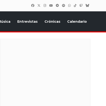
úsica
Entrevistas
Crónicas
Calendario
inión, Eurostars, y todo lo relacionado con el festival de