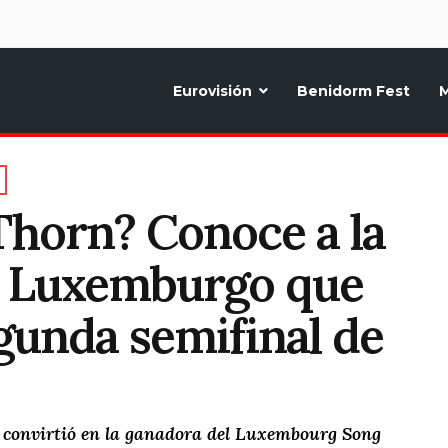
d
Eurovisión
Benidorm Fest
M
ternativo sobre la música y fiestas de toda Europa, Noticias diarias, op
Thorn? Conoce a la
e Luxemburgo que
egunda semifinal de
e convirtió en la ganadora del Luxembourg Song