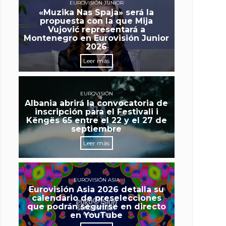
EUROVISIÓN JUNIOR
«Muzika Nas Spaja» será la
propuesta con la que Mija
Vujović representará a
Montenegro en Eurovisión Junior
2026
Leer más
EUROVISIÓN
Albania abrirá la convocatoria de
inscripción para el Festivali i
Këngës 65 entre el 22 y el 27 de
septiembre
Leer más
EUROVISIÓN ASIA
Eurovisión Asia 2026 detalla su
calendario de preselecciones
que podrán seguirse en directo
en YouTube