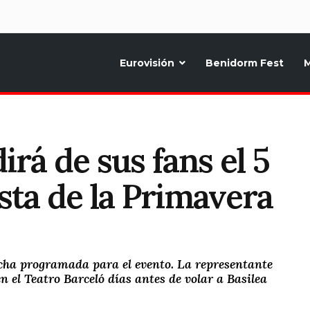
d
Eurovisión
Benidorm Fest
M
ternativo sobre la música y fiestas de toda Europa, Noticias diarias, op
rá de sus fans el 5
sta de la Primavera
cha programada para el evento. La representante
 el Teatro Barceló días antes de volar a Basilea