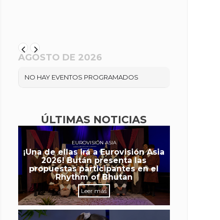
AGOSTO DE 2026
NO HAY EVENTOS PROGRAMADOS
ÚLTIMAS NOTICIAS
EUROVISIÓN ASIA
¡Una de ellas irá a Eurovisión Asia
2026! Bután presenta las
propuestas participantes en el
Rhythm of Bhutan
Leer más