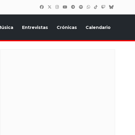
úsica
Entrevistas
Crónicas
Calendario
inión, Eurostars, y todo lo relacionado con el festival de