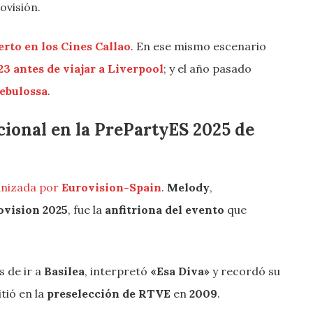
ovisión.
rto en los Cines Callao
. En ese mismo escenario
3 antes de viajar a Liverpool
; y el año pasado
Nebulossa
.
ional en la PrePartyES 2025 de
nizada por
Eurovision-Spain
.
Melody
,
ovision 2025
, fue la
anfitriona del evento
que
s de ir a
Basilea
, interpretó
«Esa Diva»
y recordó su
tió en la
preselección de RTVE
en
2009
.