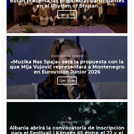
Bután presenta las propuestas participantes
en el Rhythm of Bhutan
Leer más
EUROVISIÓN JUNIOR
«Muzika Nas Spaja» será la propuesta con la
que Mija Vujović representará a Montenegro
en Eurovisión Junior 2026
Leer más
EUROVISIÓN
Albania abrirá la convocatoria de inscripción
para el Festivali i Këngës 65 entre el 22 y el