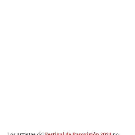
Los
artistas
del
Festival de Eurovisión 2024
no