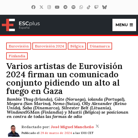
MENU
ESCplus España
Eurovisión
Eurovisión 2024
Bélgica
Dinamarca
Finlandia
Varios artistas de Eurovisión
2024 firman un comunicado
conjunto pidiendo un alto al
fuego en Gaza
Bambie Thug (Irlanda), Gåte (Noruega), iolanda (Portugal),
Megara (San Marino), Nemo (Suiza), Olly Alexander (Reino
Unido), Saba (Dinamarca), Silvester Belt (Lituania),
Windows95Man (Finlandia) y Mustii (Bélgica) se posicionan
en contra de todas las formas de odio
Redactado por:
José Miguel Mancheño
Publicado el
29 de marzo de 2024
a las 13:11 CET