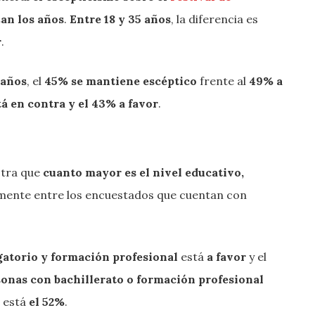
an los años
.
Entre 18 y 35 años
, la diferencia es
r
.
 años
, el
45% se mantiene escéptico
frente al
49% a
á en contra y el 43% a favor
.
stra que
cuanto mayor es el nivel educativo,
lmente entre los encuestados que cuentan con
igatorio y formación profesional
está
a favor
y el
sonas con bachillerato o formación profesional
está
el 52%
.