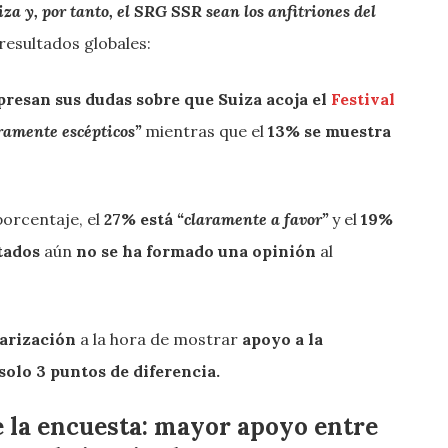
za y, por tanto, el SRG SSR sean los anfitriones del
 resultados globales:
resan sus dudas sobre que Suiza acoja el
Festival
ramente escépticos”
mientras que el
13% se muestra
porcentaje, el
27% está
“claramente a favor”
y el
19%
tados
aún
no se ha formado una opinión
al
arización
a la hora de mostrar
apoyo a la
solo 3 puntos de diferencia.
de la encuesta: mayor apoyo entre