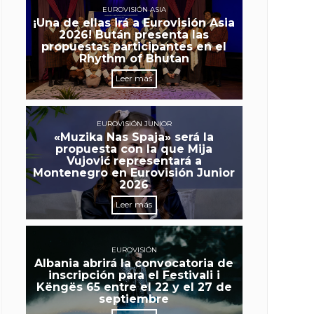
EUROVISIÓN ASIA
¡Una de ellas irá a Eurovisión Asia
2026! Bután presenta las
propuestas participantes en el
Rhythm of Bhutan
Leer más
EUROVISIÓN JUNIOR
«Muzika Nas Spaja» será la
propuesta con la que Mija
Vujović representará a
Montenegro en Eurovisión Junior
2026
Leer más
EUROVISIÓN
Albania abrirá la convocatoria de
inscripción para el Festivali i
Këngës 65 entre el 22 y el 27 de
septiembre