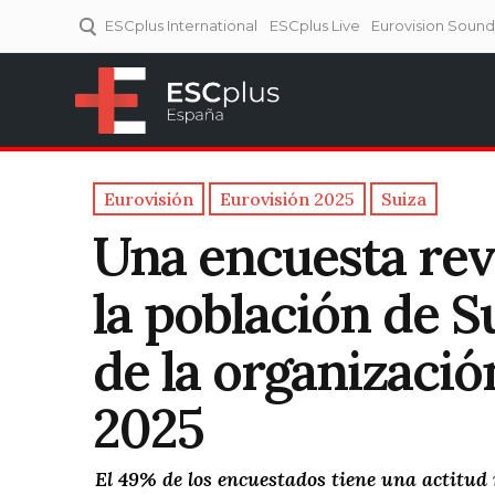
ESCplus International
ESCplus Live
Eurovision Soun
ESCplus España
Tu punto de referencia al
Eurovisión y NFs.
Eurovisión
Eurovisión 2025
Suiza
Una encuesta rev
la población de S
de la organizació
2025
El 49% de los encuestados tiene una actitud 