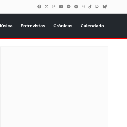
úsica
Entrevistas
Crónicas
Calendario
inión, Eurostars, y todo lo relacionado con el festival de