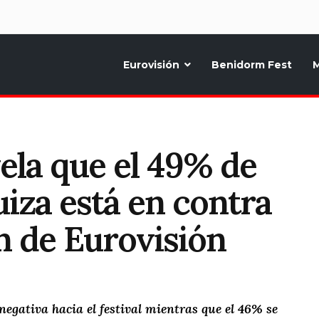
d
Eurovisión
Benidorm Fest
M
ternativo sobre la música y fiestas de toda Europa, Noticias diarias, op
ela que el 49% de
uiza está en contra
n de Eurovisión
negativa hacia el festival mientras que el 46% se