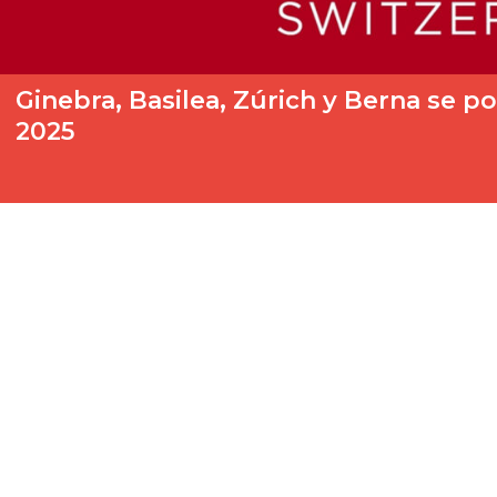
Ginebra, Basilea, Zúrich y Berna se p
2025
La carrera por ser la sede del Festival de Eurovisión 2025 lle