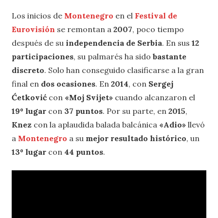
Los inicios de
Montenegro
en el
Festival de
Eurovisión
se remontan a
2007
, poco tiempo
después de su
independencia de Serbia
. En sus
12
participaciones
, su palmarés ha sido
bastante
discreto
. Solo han conseguido clasificarse a la gran
final en
dos ocasiones
. En
2014
, con
Sergej
Ćetković
con
«Moj Svijet»
cuando alcanzaron el
19º lugar
con
37 puntos
. Por su parte, en
2015
,
Knez
con la aplaudida balada balcánica
«Adio»
llevó
a
Montenegro
a su
mejor resultado histórico
, un
13º lugar
con
44 puntos
.