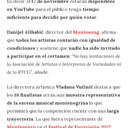
Es decir, el
17 de noviembre
estarán
disponibles
en YouTube
para el público tenga
tiempo
suficiente para decidir por quién votar
.
Danijel Alibabić
, director del
Montesong
, afirma
que
todos los artistas contarán con igualdad de
condiciones
y sostiene que
nadie ha sido invitado
a participar en el certamen:
“No hay invitaciones de
la Asociación de Artistas e Intérpretes de Variedades ni
de la RTCG”
, añade.
La directora artística
Vladana Vučinić
destaca que
los
16 finalistas
serán una
muestra representativa
de la escena musical montenegrina
lo que
permitirá que la competición cuente con una
larga
trayectoria
. La que fuera representante de
Montenegro
en el
Festival de Eurovisión 2022