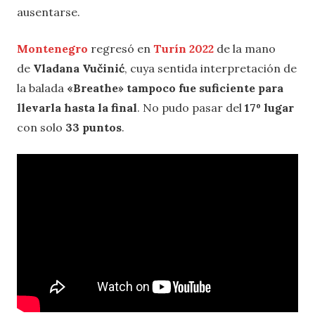
ausentarse.
Montenegro
regresó en
Turín 2022
de la mano
de
Vladana Vučinić
, cuya sentida interpretación de
la balada
«Breathe»
tampoco fue suficiente para
llevarla hasta la final
. No pudo pasar del
17º lugar
con solo
33 puntos
.