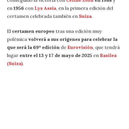
conseguido la victoria con
Céline Dion
en 1988
y
en
1956
con
Lys Assia
, en la primera edición del
certamen celebrada también en
Suiza
.
El
certamen europeo
tras una edición muy
polémica
volverá a sus orígenes para celebrar la
que será la 69ª edición
de
Eurovisión
, que tendrá
lugar
entre el 13 y 17 de mayo de 2025
en
Basilea
(Suiza)
.