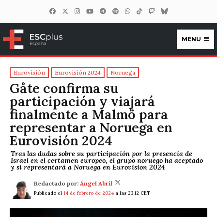
MENU
ESCplus España
Eurovisión
Eurovisión 2024
Noruega
Gåte confirma su
participación y viajará
finalmente a Malmö para
representar a Noruega en
Eurovisión 2024
Tras las dudas sobre su participación por la presencia de
Israel en el certamen europeo, el grupo noruego ha aceptado
y sí representará a Noruega en Eurovision 2024
Redactado por:
Ángel Abril
Publicado el
14 de febrero de 2024
a las 23:12 CET