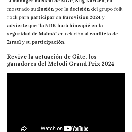
El
manager musical de MGP
,
Stig Karlsen
, ha
mostrado su
ilusión
por la
decisión
del grupo folk-
rock para
participar
en
Eurovision 2024
y
advierte
que “
la NRK hará hincapié en la
seguridad de Malmö
” en relación al
conflicto de
Israel
y su
participación
.
Revive la actuación de Gåte, los
ganadores del Melodi Grand Prix 2024