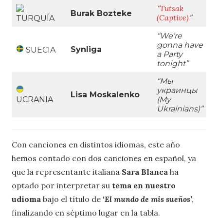
Tutsak
“
Burak Bozteke
(Captive)
”
TURQUÍA
“We’re
gonna have
Synliga
SUECIA
a Party
tonight
”
“Мы
украинцы
Lisa Moskalenko
UCRANIA
(My
Ukrainians)
”
Con canciones en distintos idiomas, este año
hemos contado con dos canciones en español, ya
que la representante italiana
Sara Blanca
ha
optado por interpretar su
tema en nuestro
udioma
bajo el título de
‘El mundo de mis sueños’
,
finalizando en séptimo lugar en la tabla.