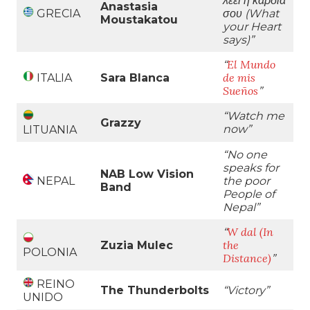
λέει η καρδιά
Anastasia
GRECIA
σου (What
Moustakatou
your Heart
says)
”
El Mundo
“
de mis
ITALIA
Sara Blanca
Sueños
”
“Watch me
Grazzy
now
”
LITUANIA
“No one
speaks for
NAB Low Vision
NEPAL
the poor
Band
People of
Nepal
”
W dal (In
“
the
Zuzia Mulec
POLONIA
Distance)
”
REINO
The Thunderbolts
“Victory
”
UNIDO