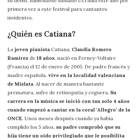
su debut, habiéndose sumado Ucrania este año por
primera vez a este festival para cantantes
invidentes.
¿Quién es Catiana?
La
joven pianista
Catiana,
Claudia Romero
Ramírez
de
18 años
, nació en Ferney-Voltaire
(Francia) el 12 de enero de 2005. De padre francés y
madre española,
vive en la localidad valenciana
de Mislata
. Al nacer de manera bastante
prematura, sufre de retinopatía y ceguera.
Su
carrera en la música se inició con tan solo 4 años
cuando empezó a cantar en la coral ‘Allegro’ de la
ONCE.
Unos meses después cuando ya había
cumplido los 5 años,
su padre comprobó que su
hija tiene un oído privilegiado que le posibilita