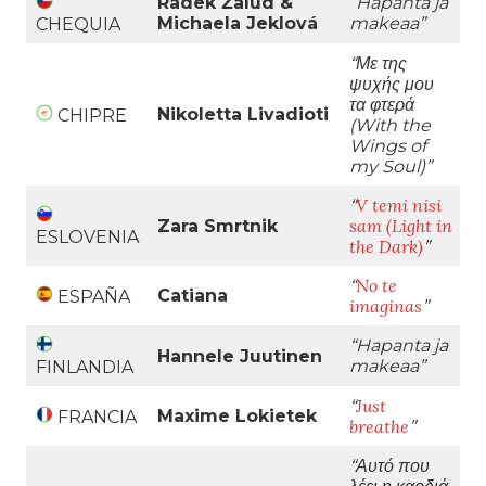
Radek Žalud &
“Hapanta ja
Michaela Jeklová
makeaa
”
CHEQUIA
“Με της
ψυχής μου
τα φτερά
Nikoletta Livadioti
CHIPRE
(With the
Wings of
my Soul)
”
V temi nisi
“
sam (Light in
Zara Smrtnik
ESLOVENIA
the Dark)
”
No te
“
Catiana
ESPAÑA
imaginas
”
“Hapanta ja
Hannele Juutinen
makeaa
”
FINLANDIA
Just
“
Maxime Lokietek
FRANCIA
breathe
”
“Αυτό που