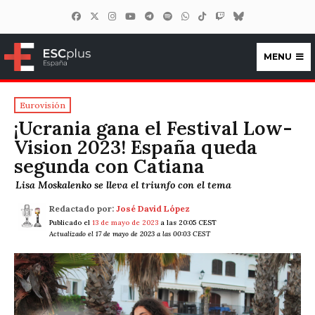
MENU
ESCplus España
Eurovisión
¡Ucrania gana el Festival Low-
Vision 2023! España queda
segunda con Catiana
Lisa Moskalenko se lleva el triunfo con el tema
Redactado por:
José David López
Publicado el
13 de mayo de 2023
a las 20:05 CEST
Actualizado el 17 de mayo de 2023 a las 00:03 CEST