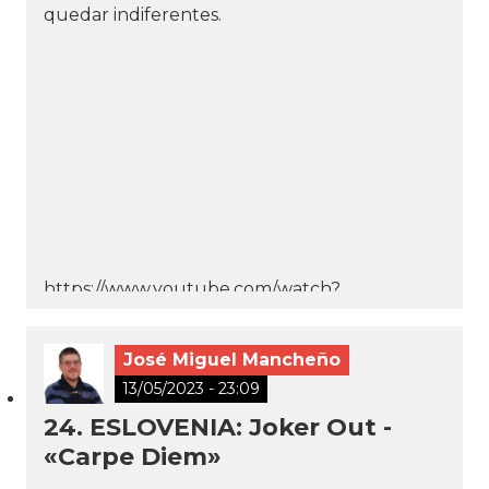
quedar indiferentes.
https://www.youtube.com/watch?
v=JPiY1v3EfNc
José Miguel Mancheño
13/05/2023 - 23:09
24. ESLOVENIA: Joker Out -
«Carpe Diem»