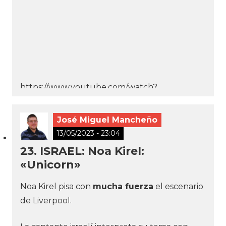
https://www.youtube.com/watch?
v=zCEVHbHi5kA
José Miguel Mancheño
13/05/2023 - 23:04
23. ISRAEL: Noa Kirel:
«Unicorn»
Noa Kirel pisa con
mucha fuerza
el escenario
de Liverpool.