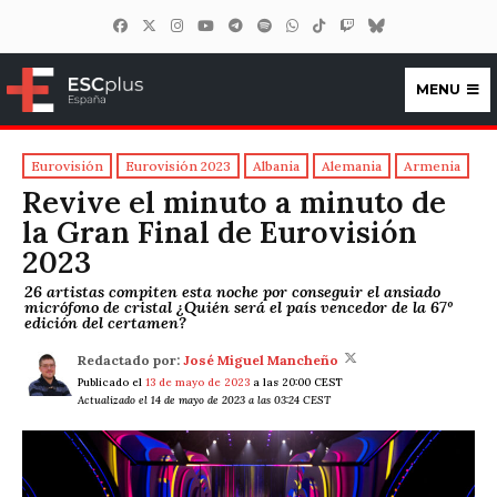
MENU
ESCplus España
Eurovisión
Eurovisión 2023
Albania
Alemania
Armenia
Revive el minuto a minuto de
la Gran Final de Eurovisión
2023
26 artistas compiten esta noche por conseguir el ansiado
micrófono de cristal ¿Quién será el país vencedor de la 67º
edición del certamen?
Redactado por:
José Miguel Mancheño
Publicado el
13 de mayo de 2023
a las 20:00 CEST
Actualizado el 14 de mayo de 2023 a las 03:24 CEST