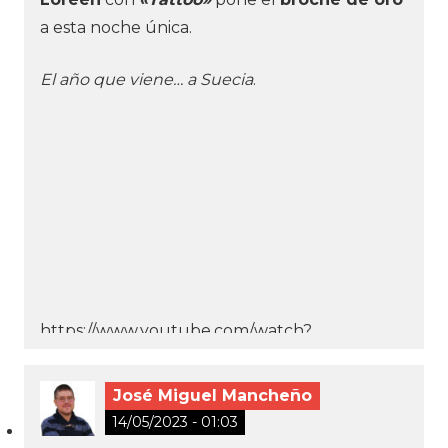
a esta noche única.
El año que viene… a Suecia
.
https://www.youtube.com/watch?
v=BE2Fj0W4jP4
José Miguel Mancheño
14/05/2023 - 01:03