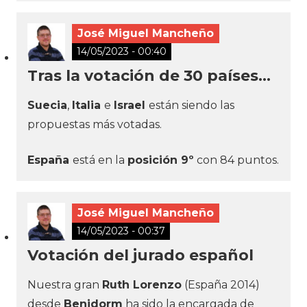
José Miguel Mancheño
14/05/2023 - 00:40
Tras la votación de 30 países...
Suecia
,
Italia
e
Israel
están siendo las
propuestas más votadas.
España
está en la
posición 9º
con 84 puntos.
José Miguel Mancheño
14/05/2023 - 00:37
Votación del jurado español
Nuestra gran
Ruth Lorenzo
(España 2014)
desde
Benidorm
ha sido la encargada de