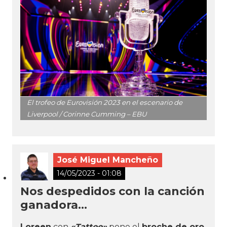
El trofeo de Eurovisión 2023 en el escenario de
Liverpool / Corinne Cumming – EBU
José Miguel Mancheño
14/05/2023 - 01:08
Nos despedidos con la canción
ganadora…
Loreen
con
«Tattoo»
pone el
broche de oro