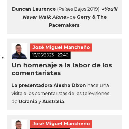
Duncan Laurence
(Países Bajos 2019):
«You’ll
Never Walk Alone»
de
Gerry & The
Pacemakers
.
José Miguel Mancheño
13/05/2023 - 23:40
Un homenaje a la labor de los
comentaristas
La presentadora Alesha Dixon
hace una
visita a los comentaristas de las televisiones
de
Ucrania
y
Australia
.
José Miguel Mancheño