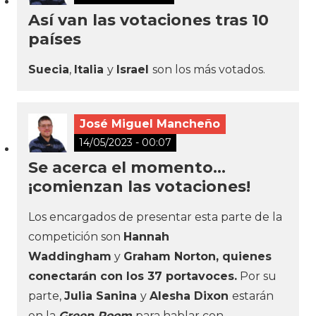
Así van las votaciones tras 10
países
Suecia
,
Italia
y
Israel
son los más votados.
José Miguel Mancheño
14/05/2023 - 00:07
Se acerca el momento…
¡comienzan las votaciones!
Los encargados de presentar esta parte de la
competición son
Hannah
Waddingham
y
Graham Norton, quienes
conectarán con los 37 portavoces
.
Por su
parte,
Julia Sanina
y
Alesha Dixon
estarán
en la
Green Room
para hablar con