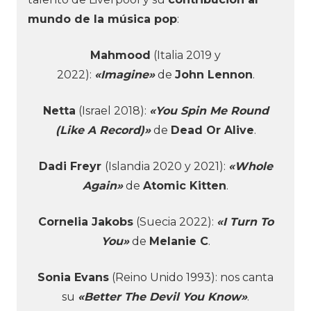
mundo de la música pop
:
Mahmood
(Italia 2019 y
2022):
«Imagine»
de
John Lennon
.
Netta
(Israel 2018):
«You Spin Me Round
(Like A Record)»
de
Dead Or Alive
.
Dadi Freyr
(Islandia 2020 y 2021):
«Whole
Again»
de
Atomic Kitten
.
Cornelia Jakobs
(Suecia 2022):
«I Turn To
You»
de
Melanie C
.
Sonia Evans
(Reino Unido 1993): nos canta
su
«Better The Devil You Know»
.