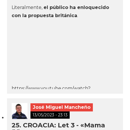
Literalmente,
el público ha enloquecido
con la propuesta británica
.
https://www.youtube.com/watch?
v=lj79kC9vtXI
José Miguel Mancheño
13/05/2023 - 23:13
25. CROACIA: Let 3 - «Mama