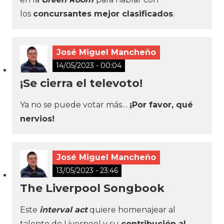
los
concursantes mejor clasificados
.
José Miguel Mancheño
14/05/2023 - 00:04
¡Se cierra el televoto!
Ya no se puede votar más…
¡Por favor, qué
nervios!
José Miguel Mancheño
13/05/2023 - 23:46
The Liverpool Songbook
Este
interval act
quiere homenajear al
talento de Liverpool y su
contribución al