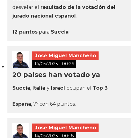
desvelar el
resultado de la votación del
jurado nacional español
.
12 puntos
para
Suecia
.
José Miguel Mancheño
14/05/2023 - 00:26
20 países han votado ya
Suecia
,
Italia
y
Israel
ocupan el
Top 3
.
España
, 7º con 64 puntos.
José Miguel Mancheño
14/05/2023 - 00:18