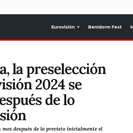
d
Eurovisión
Benidorm Fest
M
ternativo sobre la música y fiestas de toda Europa, Noticias diarias, op
, la preselección
visión 2024 se
espués de lo
isión
 mes después de lo previsto inicialmente el