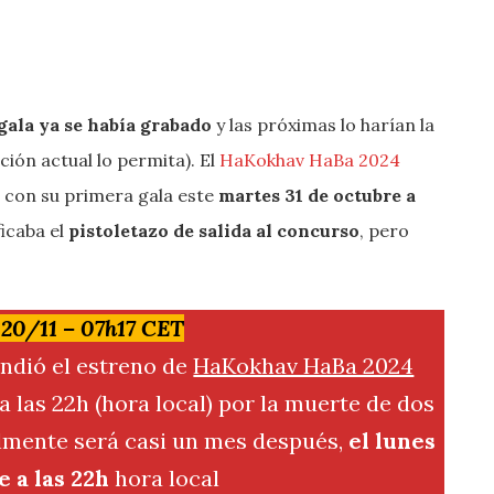
gala ya se había grabado
y las próximas lo harían la
ión actual lo permita). El
HaKokhav HaBa 2024
con su primera gala este
martes 31 de octubre a
ficaba el
pistoletazo de salida al concurso
, pero
 20/11 – 07h17 CET
endió el estreno de
HaKokhav HaBa 2024
a las 22h (hora local) por la muerte de dos
almente será casi un mes después,
el lunes
 a las 22h
hora local