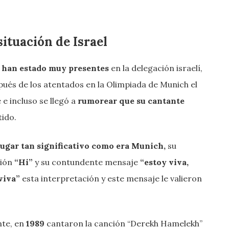
ituación de Israel
e han estado muy presentes
en la delegación israelí,
pués de los atentados en la Olimpiada de Munich el
 e incluso se llegó a
rumorear que su cantante
tido.
lugar tan significativo como era Munich,
su
ción
“Hi”
y su contundente mensaje
“estoy viva,
 viva”
esta interpretación y este mensaje le valieron
nte, en
1989
cantaron la canción “Derekh Hamelekh”