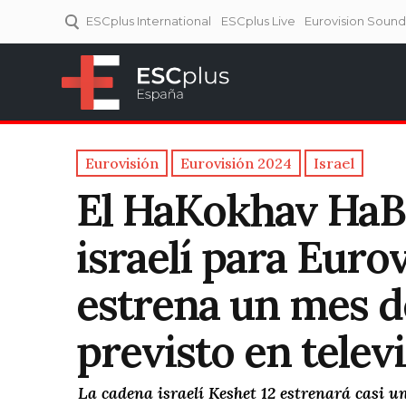
ESCplus International
ESCplus Live
Eurovision Soun
ESCplus España
Tu punto de referencia al
Eurovisión y NFs.
Eurovisión
Eurovisión 2024
Israel
El HaKokhav HaBa
israelí para Euro
estrena un mes d
previsto en telev
La cadena israelí Keshet 12 estrenará casi un