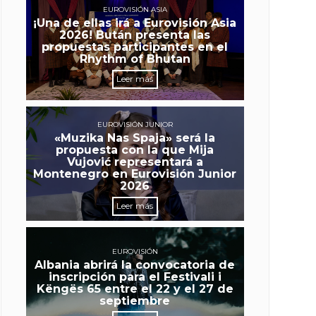
EUROVISIÓN ASIA
¡Una de ellas irá a Eurovisión Asia
2026! Bután presenta las
propuestas participantes en el
Rhythm of Bhutan
Leer más
EUROVISIÓN JUNIOR
«Muzika Nas Spaja» será la
propuesta con la que Mija
Vujović representará a
Montenegro en Eurovisión Junior
2026
Leer más
EUROVISIÓN
Albania abrirá la convocatoria de
inscripción para el Festivali i
Këngës 65 entre el 22 y el 27 de
septiembre