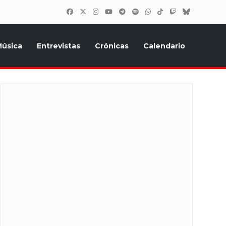
úsica
Entrevistas
Crónicas
Calendario
inión, Eurostars, y todo lo relacionado con el festival de