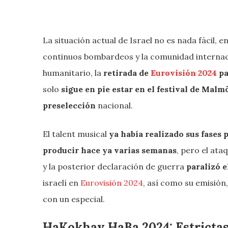
La situación actual de Israel no es nada fácil, 
continuos bombardeos y la comunidad internacio
humanitario, la
retirada de
Eurovisión 2024
pa
solo
sigue en pie estar en el festival de Malm
preselección
nacional.
El talent musical
ya había realizado sus fases 
producir hace ya varias semanas
, pero el at
y la posterior declaración de guerra
paralizó 
israelí en
Eurovisión 2024
, así como su emisión
con un especial.
HaKokhav HaBa 2024: Estrictas