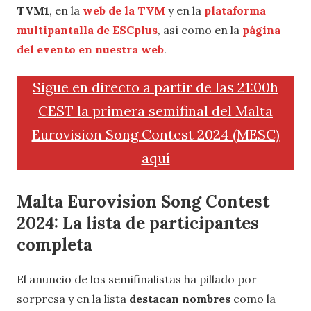
TVM1
, en la
web de la TVM
y en la
plataforma
multipantalla de ESCplus
, así como en la
página
del evento en nuestra web
.
Sigue en directo a partir de las 21:00h
CEST la primera semifinal del Malta
Eurovision Song Contest 2024 (MESC)
aquí
Malta Eurovision Song Contest
2024: La lista de participantes
completa
El anuncio de los semifinalistas ha pillado por
sorpresa y en la lista
destacan nombres
como la