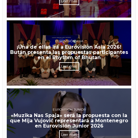
Leer más
EUROVISIÓN ASIA
¡Una de ellas irá a Eurovisión Asia 2026!
Bután presenta las propuestas participantes
en el Rhythm of Bhutan
Leer más
EUROVISIÓN JUNIOR
«Muzika Nas Spaja» será la propuesta con la
que Mija Vujović representará a Montenegro
en Eurovisión Junior 2026
Leer más