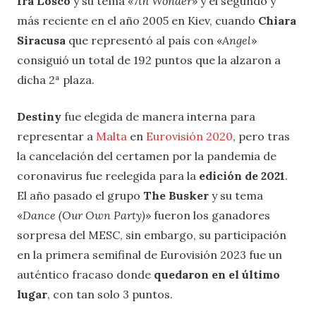
Ira Losco
y su tema «
7th Wonder
» y el segundo y
más reciente en el año 2005 en Kiev, cuando
Chiara
Siracusa
que representó al país con «
Angel
»
consiguió un total de 192 puntos que la alzaron a
dicha 2ª plaza.
Destiny
fue elegida de manera interna para
representar a
Malta
en
Eurovisión 2020
, pero tras
la cancelación del certamen por la pandemia de
coronavirus fue reelegida para la
edición de 2021
.
El año pasado el grupo
The Busker
y su tema
«
Dance (Our Own Party)
» fueron los ganadores
sorpresa del MESC, sin embargo, su participación
en la primera semifinal de Eurovisión 2023 fue un
auténtico fracaso donde
quedaron en el último
lugar
, con tan solo 3 puntos.