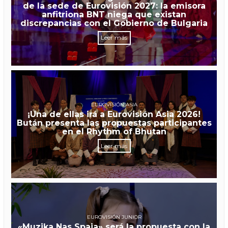
de la sede de Eurovisión 2027: la emisora
anfitriona BNT niega que existan
discrepancias con el Gobierno de Bulgaria
Leer más
EUROVISIÓN ASIA
¡Una de ellas irá a Eurovisión Asia 2026!
Bután presenta las propuestas participantes
en el Rhythm of Bhutan
Leer más
EUROVISIÓN JUNIOR
«Muzika Nas Spaja» será la propuesta con la