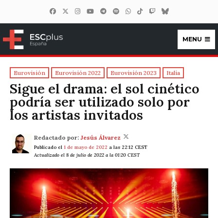
MENU
ESCplus España
Eurovisión
Eurovisión 2022
Eurovisión 2023
Italia
Sigue el drama: el sol cinético
podría ser utilizado solo por
los artistas invitados
Redactado por:
Jesús Álvarez
Publicado el
1 de mayo de 2022
a las 22:12 CEST
Actualizado el 8 de julio de 2022 a la 01:20 CEST