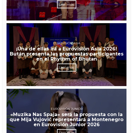
Leer más
EUROVISIÓN ASIA
¡Una de ellas irá a Eurovisión Asia 2026!
Bután presenta las propuestas participantes
en el Rhythm of Bhutan
Leer más
EUROVISIÓN JUNIOR
«Muzika Nas Spaja» será la propuesta con la
que Mija Vujović representará a Montenegro
en Eurovisión Junior 2026
Leer más