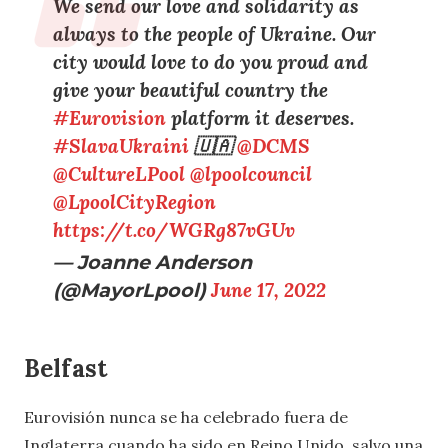
We send our love and solidarity as
always to the people of Ukraine. Our
city would love to do you proud and
give your beautiful country the
#Eurovision
platform it deserves.
#SlavaUkraini
🇺🇦
@DCMS
@CultureLPool
@lpoolcouncil
@LpoolCityRegion
https://t.co/WGRg87vGUv
— Joanne Anderson
(@MayorLpool)
June 17, 2022
Belfast
Eurovisión nunca se ha celebrado fuera de
Inglaterra cuando ha sido en Reino Unido, salvo una