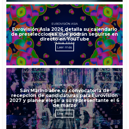
EUROVISIÓN ASIA
Eurovisión Asia 2026 detalla su calendario
de preselecciones que podrán seguirse en
directo en YouTube
Leer más
EUROVISIÓN
San Marino abre su convocatoria de
recepción de candidaturas para Eurovisión
2027 y planea elegir a su representante el 6
de marzo
Leer más