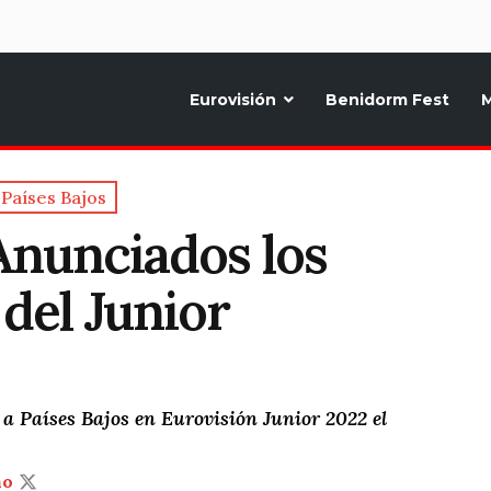
d
Eurovisión
Benidorm Fest
M
ternativo sobre la música y fiestas de toda Europa, Noticias diarias, op
Países Bajos
Anunciados los
 del Junior
2
 a Países Bajos en Eurovisión Junior 2022 el
ño