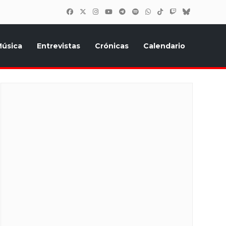
úsica
Entrevistas
Crónicas
Calendario
inión, Eurostars, y todo lo relacionado con el festival de