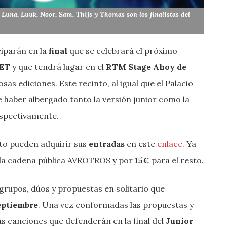
, Luna, Luuk, Noor, Sam, Thijs y Thomas son los finalistas del
iparán en la
final
que se celebrará el próximo
CET
y que tendrá lugar en el
RTM Stage Ahoy de
tosas ediciones. Este recinto, al igual que el Palacio
e haber albergado tanto la versión junior como la
espectivamente.
cto pueden adquirir sus
entradas
en este
enlace
. Ya
 la cadena pública AVROTROS y por
15€
para el resto.
grupos, dúos y propuestas en solitario que
eptiembre
. Una vez conformadas las propuestas y
as canciones que defenderán en la final del
Junior