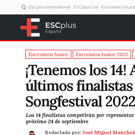
ESCplus International
ESCplus Live
Eurovision Soun
ESCplus España
Tu punto de referencia al
Eurovisión y NFs.
Eurovisión Junior
Eurovisión Junior 2022
¡Tenemos los 14! 
últimos finalistas
Songfestival 202
Los 14 finalistas competirán por representar
próximo 24 de septiembre
Redactado por:
José Miguel Manche