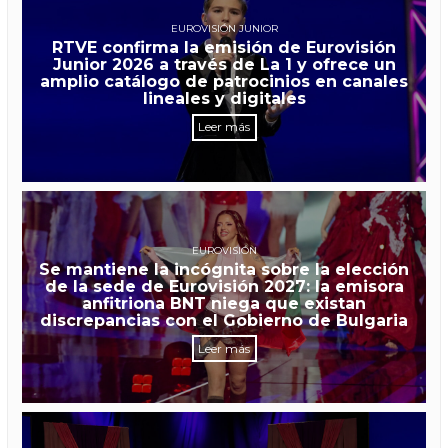
EUROVISIÓN JUNIOR
RTVE confirma la emisión de Eurovisión
Junior 2026 a través de La 1 y ofrece un
amplio catálogo de patrocinios en canales
lineales y digitales
Leer más
EUROVISIÓN
Se mantiene la incógnita sobre la elección
de la sede de Eurovisión 2027: la emisora
anfitriona BNT niega que existan
discrepancias con el Gobierno de Bulgaria
Leer más