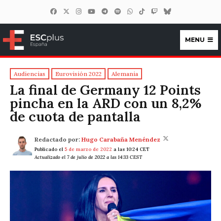
MENU
ESCplus España
Audiencias
Eurovisión 2022
Alemania
La final de Germany 12 Points
pincha en la ARD con un 8,2%
de cuota de pantalla
Redactado por:
Hugo Carabaña Menéndez
Publicado el
5 de marzo de 2022
a las 10:24 CET
Actualizado el 7 de julio de 2022 a las 14:33 CEST