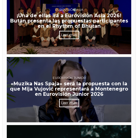
EUROVISIÓN ASIA
¡Una de ellas irá a Eurovisión Asia 2026!
Bután presenta las propuestas participantes
en el Rhythm of Bhutan
Leer más
EUROVISIÓN JUNIOR
«Muzika Nas Spaja» será la propuesta con la
que Mija Vujović representará a Montenegro
en Eurovisión Junior 2026
Leer más