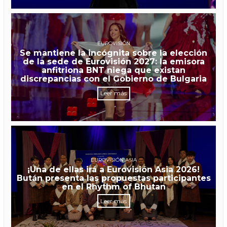
EUROVISIÓN
Se mantiene la incógnita sobre la elección
de la sede de Eurovisión 2027: la emisora
anfitriona BNT niega que existan
discrepancias con el Gobierno de Bulgaria
Leer más
EUROVISIÓN ASIA
¡Una de ellas irá a Eurovisión Asia 2026!
Bután presenta las propuestas participantes
en el Rhythm of Bhutan
Leer más