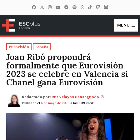
MENU
ESCplus España
Eurovisión
España
Joan Ribó propondrá
formalmente que Eurovisión
2023 se celebre en Valencia si
Chanel gana Eurovisión
Redactado por:
Rut Velayos Sansegundo
Publicado el
6 de mayo de 2022
a las 13:19 CEST