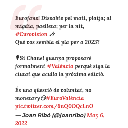
Eurofans! Dissabte pel matí, platja; al
migdia, paelleta; per la nit,
#Eurovision
🎶
Què vos sembla el pla per a 2023?
🎙 Si Chanel guanya proposaré
formalment
#València
perquè siga la
ciutat que aculla la pròxima edició.
És una qüestió de voluntat, no
monetary😏
#EuroValència
pic.twitter.com/6nQ0DQcLnO
— Joan Ribó (@joanribo)
May 6,
2022