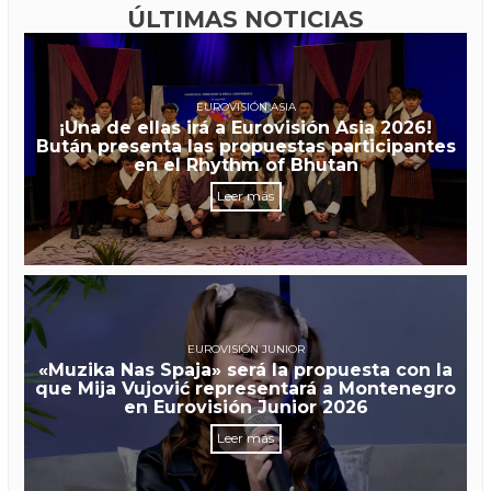
ÚLTIMAS NOTICIAS
EUROVISIÓN ASIA
¡Una de ellas irá a Eurovisión Asia 2026!
Bután presenta las propuestas participantes
en el Rhythm of Bhutan
Leer más
EUROVISIÓN JUNIOR
«Muzika Nas Spaja» será la propuesta con la
que Mija Vujović representará a Montenegro
en Eurovisión Junior 2026
Leer más