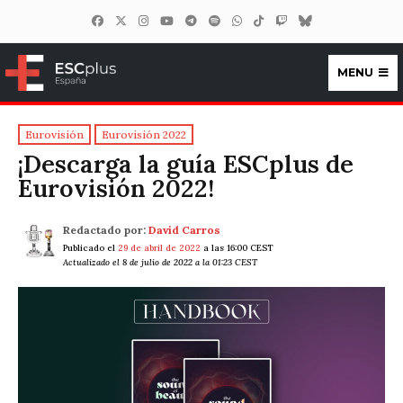
MENU
ESCplus España
Eurovisión
Eurovisión 2022
¡Descarga la guía ESCplus de
Eurovisión 2022!
Redactado por:
David Carros
Publicado el
29 de abril de 2022
a las 16:00 CEST
Actualizado el 8 de julio de 2022 a la 01:23 CEST