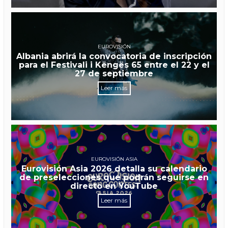
EUROVISIÓN
Albania abrirá la convocatoria de inscripción
para el Festivali i Këngës 65 entre el 22 y el
27 de septiembre
Leer más
EUROVISIÓN ASIA
Eurovisión Asia 2026 detalla su calendario
de preselecciones que podrán seguirse en
directo en YouTube
Leer más