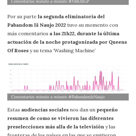
Comentarios minuto a minuto #NRKMGP
Por su parte
la segunda eliminatoria del
Pabandom Iš Naujo 2022
tuvo su momento con
más comentarios
a las 21h22, durante la última
actuación de la noche protagonizada por Queens
Of Roses
y su tema ‘Washing Machine’
Comentarios minuto a minuto #PabandomIsNaujo
Estas
audiencias sociales
nos dan un
pequeño
resumen de como se vivieron las diferentes
preselecciones más alla de la televisión
y las
fronteras de los países en las que se emitieron.