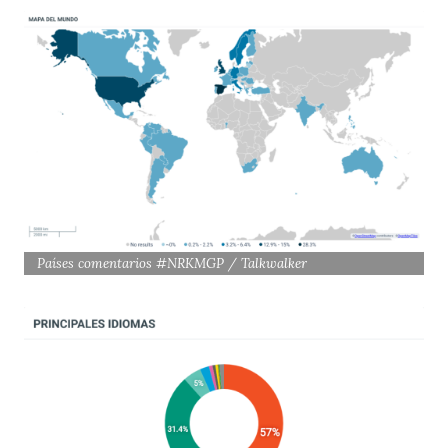
Países comentarios #NRKMGP / Talkwalker