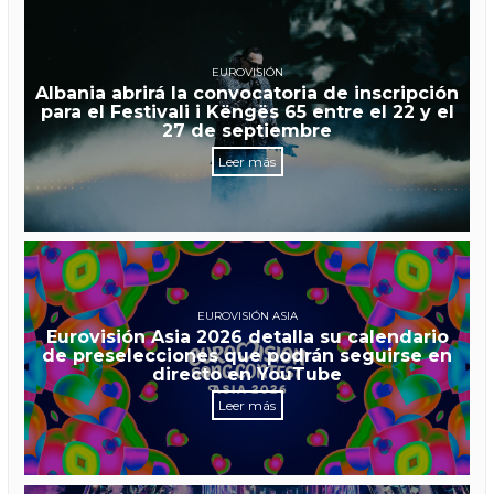
EUROVISIÓN
Albania abrirá la convocatoria de inscripción
para el Festivali i Këngës 65 entre el 22 y el
27 de septiembre
Leer más
EUROVISIÓN ASIA
Eurovisión Asia 2026 detalla su calendario
de preselecciones que podrán seguirse en
directo en YouTube
Leer más