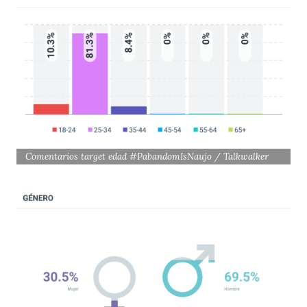
Comentarios target edad #PabandomIsNaujo / Talkwalker