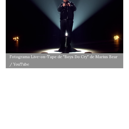
Fotograma Live-on-Tape de "Boys Do Cry" de Marius Bear
/ YouTube