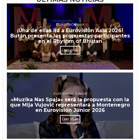
EUROVISIÓN ASIA
¡Una de ellas irá a Eurovisión Asia 2026!
Bután presenta las propuestas participantes
en el Rhythm of Bhutan
Leer más
EUROVISIÓN JUNIOR
«Muzika Nas Spaja» será la propuesta con la
que Mija Vujović representará a Montenegro
en Eurovisión Junior 2026
Leer más