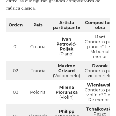
entre las que figuran grandes compositores de
música clásica.
Artista
Compositor y
Orden
País
participante
obra
Liszt
Ivan
Concierto para
Petrović-
01
Croacia
piano nº 1 en
Poljak
Mi bemol
(Piano)
menor
Maxime
Dvorak
02
Francia
Grizard
Concierto para
(Violonchelo)
violonchelo
Wieniawski
Milena
Concierto para
03
Polonia
Pioruńska
violín nº 2 en
(Violín)
Re menor
Tchaikovsky
Philipp
Pezzo