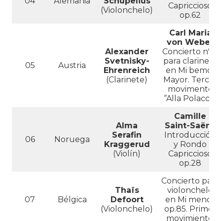
04
Alemania
Schupelius
Capriccioso
(Violonchelo)
op.62
Carl Maria
von Weber
Alexander
Concierto nº 2
Svetnisky-
para clarinete
05
Austria
Ehrenreich
en Mi bemol
(Clarinete)
Mayor. Tercer
movimento
‘’Alla Polacca’’
Camille
Alma
Saint-Saëns
Serafin
Introducción
06
Noruega
Kraggerud
y Rondo
(Violín)
Capriccioso
op.28
Concierto para
Thaïs
violonchelo
07
Bélgica
Defoort
en Mi menor
(Violonchelo)
op.85. Primer
movimiento.