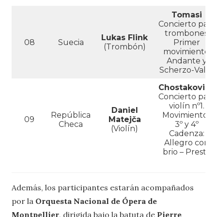
Tomasi
Concierto para
trombones.
Lukas Flink
08
Suecia
Primer
(Trombón)
movimiento:
Andante y
Scherzo-Valse
Chostakovich
Concierto para
violín nº1.
Daniel
República
Movimientos
09
Matejča
Checa
3º y 4º
(Violín)
Cadenza:
Allegro con
brio – Presto
Además, los participantes estarán acompañados
por la
Orquesta Nacional de Ópera de
Montpellier
, dirigida bajo la batuta de
Pierre