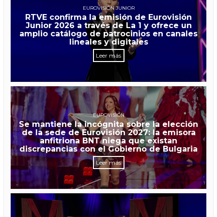
EUROVISIÓN JUNIOR
RTVE confirma la emisión de Eurovisión
Junior 2026 a través de La 1 y ofrece un
amplio catálogo de patrocinios en canales
lineales y digitales
Leer más
EUROVISIÓN
Se mantiene la incógnita sobre la elección
de la sede de Eurovisión 2027: la emisora
anfitriona BNT niega que existan
discrepancias con el Gobierno de Bulgaria
Leer más