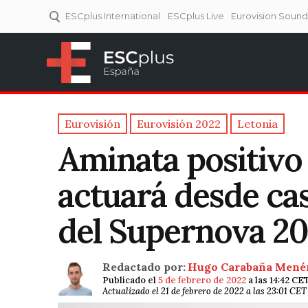
ESCplus International
ESCplus Live
Eurovision Soun
ESCplus España
Tu punto de referencia al
Eurovisión y NFs.
Eurovisión
Eurovisión 2022
Letonia
Aminata positivo
actuará desde cas
del Supernova 2
Redactado por:
Hugo Carabaña Mené
Publicado el
5 de febrero de 2022
a las 14:42 CE
Actualizado el 21 de febrero de 2022 a las 23:01 CET