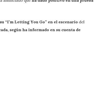
ha anunciado que
ha dado positivo en una prueba
su “I’m Letting You Go” en el escenario
del
icada, según ha informado en su cuenta de