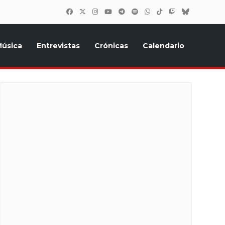
úsica
Entrevistas
Crónicas
Calendario
inión, Eurostars, y todo lo relacionado con el festival de