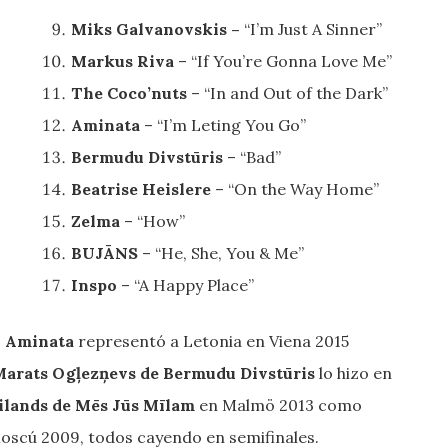
Miks Galvanovskis –
“I’m Just A Sinner”
Markus Riva
– “If You’re Gonna Love Me”
The Coco’nuts
– “In and Out of the Dark”
Aminata
– “I’m Leting You Go”
Bermudu Divstūris
– “Bad”
Beatrise Heislere
– “On the Way Home”
Zelma
– “How”
BUJĀNS
– “He, She, You & Me”
Inspo
– “A Happy Place”
:
Aminata
representó a Letonia en Viena 2015
arats Ogļezņevs de Bermudu Divstūris
lo hizo en
Eilands de Mēs Jūs Mīlam
en Malmö 2013 como
scú 2009, todos cayendo en semifinales.