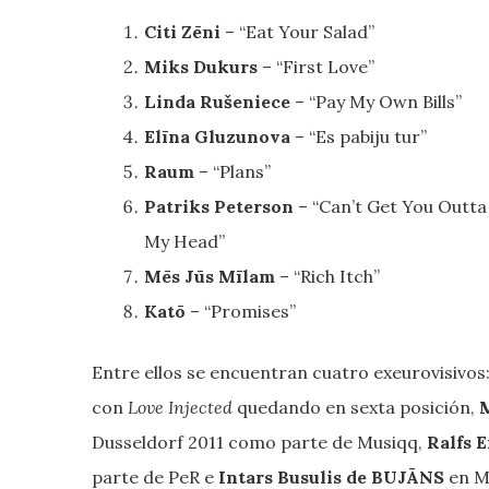
Citi Zēni
– “Eat Your Salad”
Miks Dukurs
– “First Love”
Linda Rušeniece
– “Pay My Own Bills”
Elīna Gluzunova
– “Es pabiju tur”
Raum
– “Plans”
Patriks Peterson
– “Can’t Get You Outta
My Head”
Mēs Jūs Mīlam
– “Rich Itch”
Katō
– “Promises”
Entre ellos se encuentran cuatro exeurovisivos
con
Love Injected
quedando en sexta posición,
M
Dusseldorf 2011 como parte de Musiqq,
Ralfs 
parte de PeR e
Intars Busulis de BUJĀNS
en Mo