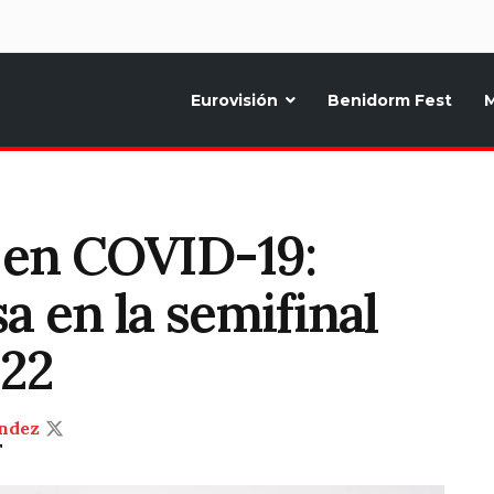
d
Eurovisión
Benidorm Fest
M
ternativo sobre la música y fiestas de toda Europa, Noticias diarias, op
 en COVID-19:
a en la semifinal
022
ndez
T