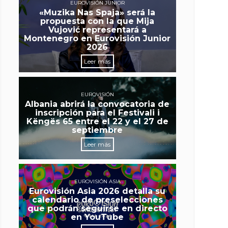
EUROVISIÓN JUNIOR
«Muzika Nas Spaja» será la
propuesta con la que Mija
Vujović representará a
Montenegro en Eurovisión Junior
2026
Leer más
EUROVISIÓN
Albania abrirá la convocatoria de
inscripción para el Festivali i
Këngës 65 entre el 22 y el 27 de
septiembre
Leer más
EUROVISIÓN ASIA
Eurovisión Asia 2026 detalla su
calendario de preselecciones
que podrán seguirse en directo
en YouTube