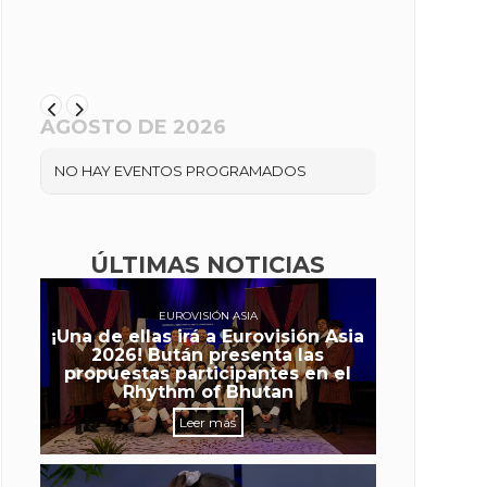
AGOSTO DE 2026
NO HAY EVENTOS PROGRAMADOS
ÚLTIMAS NOTICIAS
EUROVISIÓN ASIA
¡Una de ellas irá a Eurovisión Asia
2026! Bután presenta las
propuestas participantes en el
Rhythm of Bhutan
Leer más