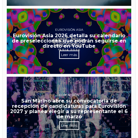
EUROVISIÓN ASIA
Eurovisión Asia 2026 detalla su calendario
de preselecciones que podrán seguirse en
directo en YouTube
Leer más
EUROVISIÓN
San Marino abre su convocatoria de
recepción de candidaturas para Eurovisión
2027 y planea elegir a su representante el 6
de marzo
Leer más