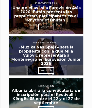
EUROVISIÓN ASIA
¡Una de ellas irá a Eurovisión Asia
2026! Bután presenta las
propuestas participantes en el
Rhythm of Bhutan
Leer más
EUROVISIÓN JUNIOR
«Muzika Nas Spaja» será la
propuesta con la que Mija
Vujović representará a
Montenegro en Eurovisión Junior
2026
Leer más
EUROVISIÓN
Albania abrirá la convocatoria de
inscripción para el Festivali i
Këngës 65 entre el 22 y el 27 de
septiembre