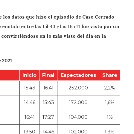
 los datos que hizo el episodio de Caso Cerrado
lo emitido entre las 15h43 y las 16h41
fue visto por un
 convirtiéndose en lo más visto del día en la
 2021
Inicio
Final
Espectadores
Share
15:43
16:41
252.000
2,2%
14:46
15:43
172.000
1,6%
16:41
17:27
104.000
1%
13:50
14:46
102.000
1,3%