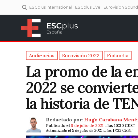
ESCplus International
ESCplus Live
Eurovision Soun
ESCplus España
Tu punto de referencia al
Eurovisión y NFs.
Audiencias
Eurovisión 2022
Finlandia
La promo de la e
2022 se convierte
la historia de TE
Redactado por:
Hugo Carabaña Mené
Publicado el
9 de julio de 2021
a las 10:30 CEST
Actualizado el 9 de julio de 2021 a las 17:33 CEST