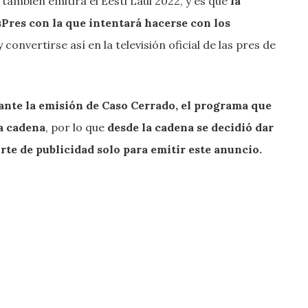
también emitirá el Eesti Laul 2022, y es que
la
es con la que intentará hacerse con los
 convertirse así en la televisión oficial de las pres de
rante la emisión de Caso Cerrado, el programa que
la cadena
, por lo que
desde la cadena se decidió dar
rte de publicidad solo para emitir este anuncio.