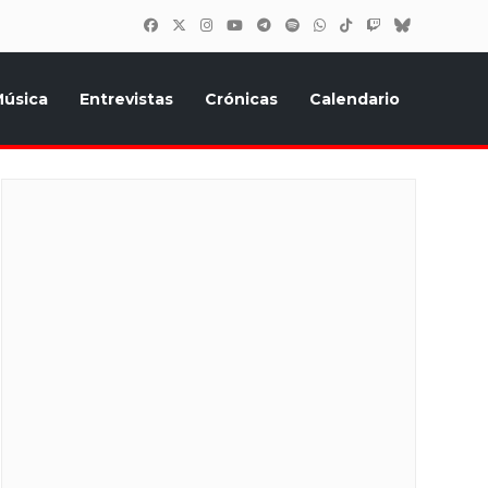
úsica
Entrevistas
Crónicas
Calendario
inión, Eurostars, y todo lo relacionado con el festival de