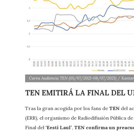
Curva Audiencia TEN (05/07/2021-08/07/2021) / Kantar
TEN EMITIRÁ LA FINAL DEL 
Tras la gran acogida por los fans de
TEN
del a
(ERR), el organismo de Radiodifusión Pública de
Final del
‘Eesti Laul’
,
TEN
confirma un preacue