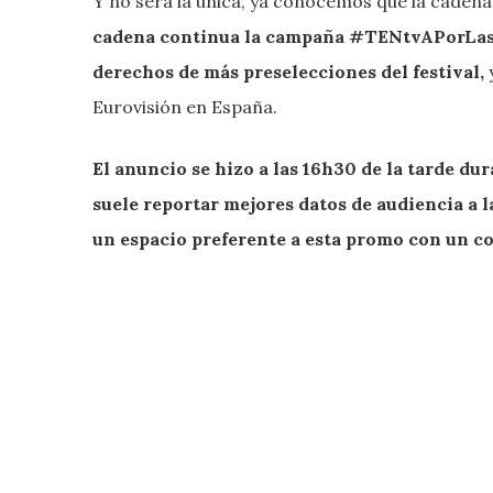
Y no será la única, ya conocemos que la cadena 
cadena continua la campaña #TENtvAPorLasPr
derechos de más preselecciones del festival,
y
Eurovisión en España.
El anuncio se hizo a las 16h30 de la tarde du
suele reportar mejores datos de audiencia a 
un espacio preferente a esta promo con un co