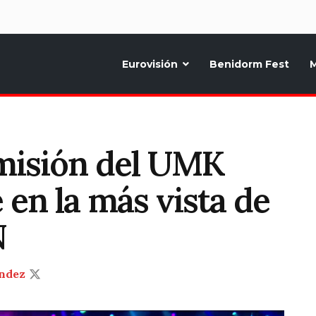
d
Eurovisión
Benidorm Fest
M
ternativo sobre la música y fiestas de toda Europa, Noticias diarias, op
misión del UMK
 en la más vista de
N
ndez