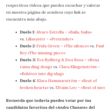
respectivos vídeos que puedes escuchar y valorar
en nuestra página de sondeos cuyo link se
encuentra más abajo.
Duelo 1:
Alvaro Estrella – «Baila, baila»
vs.
Lillasyster – «Pretender»
Duelo 2:
Frida Green – «The silence»
vs.
Paul
Rey «The missing piece»
Duelo 3:
Eva Rydberg & Ewa Roos – «Rena
rama ding dong»
vs.
Clara Klingenström –
«Behöver inte dig idag»
Duelo 4:
Klara Hammarström – «Beat of
broken hearts»
vs.
Efraim Leo – «Best of me»
Recuerda que todavía puedes votar por tus
candidatos favoritos del
«Andra Chansen»
del