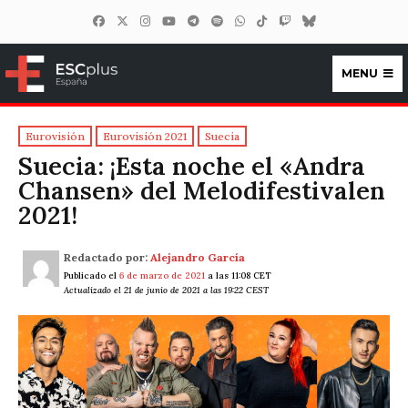
MENU
ESCplus España
Eurovisión
Eurovisión 2021
Suecia
Suecia: ¡Esta noche el «Andra
Chansen» del Melodifestivalen
2021!
Redactado por:
Alejandro García
Publicado el
6 de marzo de 2021
a las 11:08 CET
Actualizado el 21 de junio de 2021 a las 19:22 CEST