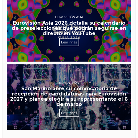
EUROVISIÓN ASIA
Eurovisión Asia 2026 detalla su calendario
de preselecciones que podrán seguirse en
directo en YouTube
Leer más
EUROVISIÓN
San Marino abre su convocatoria de
recepción de candidaturas para Eurovisión
2027 y planea elegir a su representante el 6
de marzo
Leer más