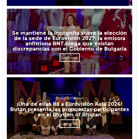
EUROVISIÓN
Se mantiene la incógnita sobre la elección
de la sede de Eurovisión 2027: la emisora
anfitriona BNT niega que existan
discrepancias con el Gobierno de Bulgaria
Leer más
EUROVISIÓN ASIA
¡Una de ellas irá a Eurovisión Asia 2026!
Bután presenta las propuestas participantes
en el Rhythm of Bhutan
Leer más