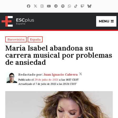
MENU
ESCplus España
Eurovisión
España
María Isabel abandona su
carrera musical por problemas
de ansiedad
Redactado por:
Juan Ignacio Cabrera
Publicado el
29 de julio de 2021
a las 18:57 CEST
Actualizado el 7 de julio de 2022 a las 20:24 CEST