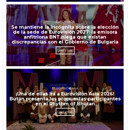
EUROVISIÓN
Se mantiene la incógnita sobre la elección
de la sede de Eurovisión 2027: la emisora
anfitriona BNT niega que existan
discrepancias con el Gobierno de Bulgaria
Leer más
EUROVISIÓN ASIA
¡Una de ellas irá a Eurovisión Asia 2026!
Bután presenta las propuestas participantes
en el Rhythm of Bhutan
Leer más