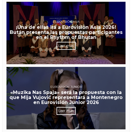
EUROVISIÓN ASIA
¡Una de ellas irá a Eurovisión Asia 2026!
Bután presenta las propuestas participantes
en el Rhythm of Bhutan
Leer más
EUROVISIÓN JUNIOR
«Muzika Nas Spaja» será la propuesta con la
que Mija Vujović representará a Montenegro
en Eurovisión Junior 2026
Leer más