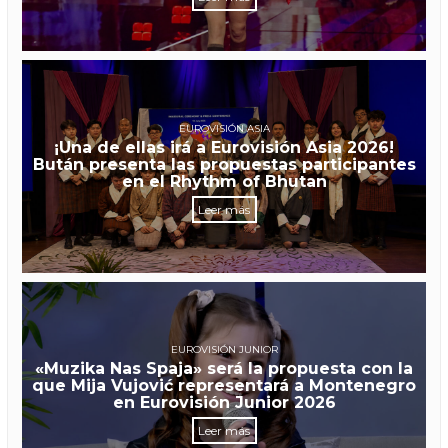
EUROVISIÓN ASIA
¡Una de ellas irá a Eurovisión Asia 2026!
Bután presenta las propuestas participantes
en el Rhythm of Bhutan
Leer más
EUROVISIÓN JUNIOR
«Muzika Nas Spaja» será la propuesta con la
que Mija Vujović representará a Montenegro
en Eurovisión Junior 2026
Leer más