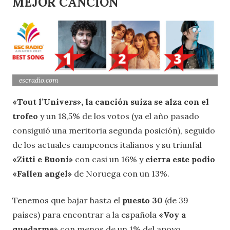
MEJOR CANCIÓN
escradio.com
«Tout l’Univers», la canción suiza se alza con el
trofeo
y un 18,5% de los votos (ya el año pasado
consiguió una meritoria segunda posición), seguido
de los actuales campeones italianos y su triunfal
«Zitti e Buoni»
con casi un 16% y
cierra este podio
«Fallen angel»
de Noruega con un 13%.
Tenemos que bajar hasta el
puesto 30
(de 39
países) para encontrar a la española
«Voy a
quedarme»
con menos de un 1% del apoyo.