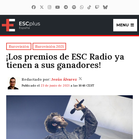
MENU
ESCplus España
Eurovisión
Eurovisión 2021
¡Los premios de ESC Radio ya
tienen a sus ganadores!
Redactado por:
Jesús Álvarez
Publicado el
23 de junio de 2021
a las 16:46 CEST