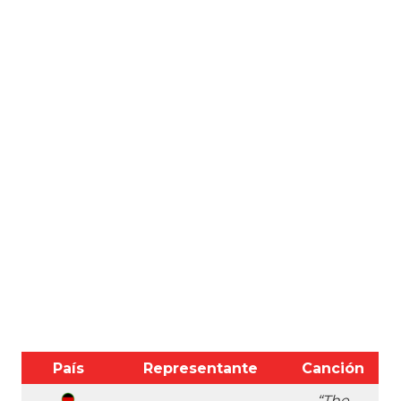
País
Representante
Canción
“The