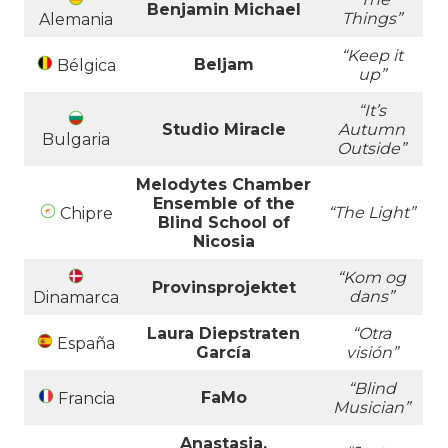
Benjamin Michael
Things”
Alemania
“Keep it
Beljam
Bélgica
up”
“It’s
Studio Miracle
Autumn
Bulgaria
Outside”
Melodytes Chamber
Ensemble of the
“The Light”
Chipre
Blind School of
Nicosia
“Kom og
Provinsprojektet
dans”
Dinamarca
Laura Diepstraten
“Otra
España
García
visión”
“Blind
FaMo
Francia
Musician”
Anastasia,