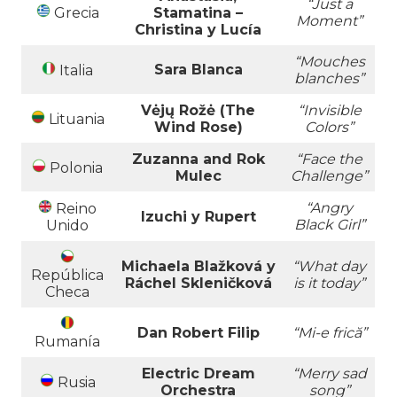
“Just a
Grecia
Stamatina –
Moment”
Christina y Lucía
“Mouches
Sara Blanca
Italia
blanches”
Vėjų Rožė (The
“Invisible
Lituania
Wind Rose)
Colors”
Zuzanna and Rok
“Face the
Polonia
Mulec
Challenge”
“Angry
Reino
Izuchi y Rupert
Black Girl”
Unido
Michaela Blažková y
“What day
República
Ráchel Skleničková
is it today”
Checa
Dan Robert Filip
“Mi-e frică”
Rumanía
Electric Dream
“Merry sad
Rusia
Orchestra
song”