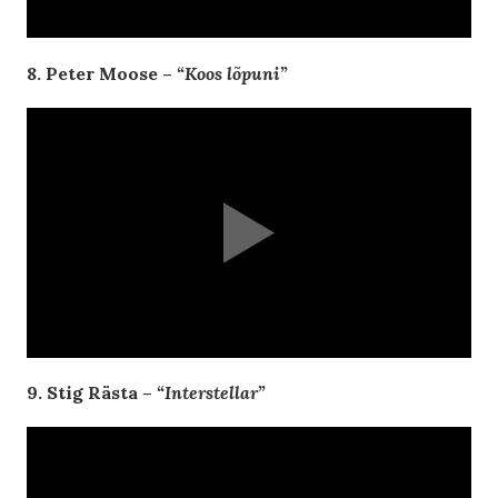
8. Peter Moose –
“Koos lõpuni”
9. Stig Rästa –
“Interstellar”