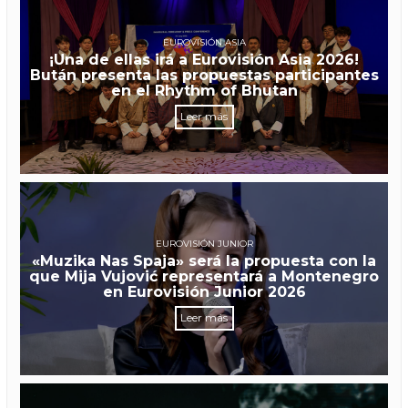
EUROVISIÓN ASIA
¡Una de ellas irá a Eurovisión Asia 2026!
Bután presenta las propuestas participantes
en el Rhythm of Bhutan
Leer más
EUROVISIÓN JUNIOR
«Muzika Nas Spaja» será la propuesta con la
que Mija Vujović representará a Montenegro
en Eurovisión Junior 2026
Leer más