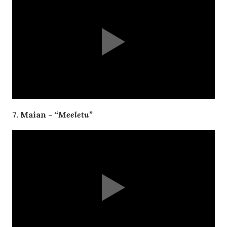
7. Maian –
“Meeletu”