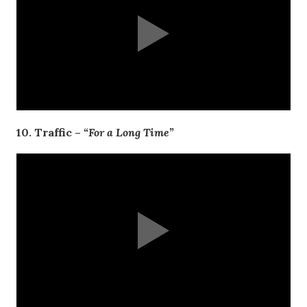
10. Traffic –
“For a Long Time”