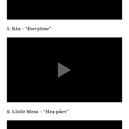
5. Kéa –
“Everytime”
6. Little Mess – “Hea päev”