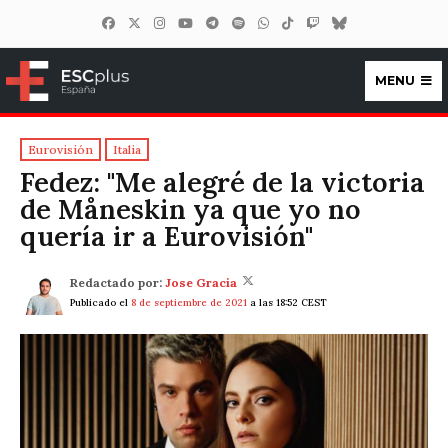
MENU
ESCplus España
Eurovisión
Italia
Fedez: "Me alegré de la victoria
de Måneskin ya que yo no
quería ir a Eurovisión"
Redactado por:
Jose Gracia
Publicado el
8 de septiembre de 2021
a las 18:52 CEST