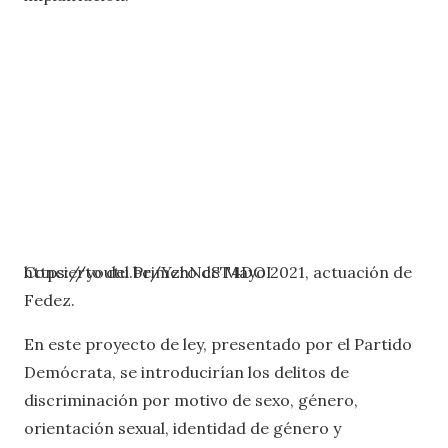
https://youtu.be/YzhNcST4DOI
Concierto del Primero de Mayo 2021, actuación de
Fedez.
En este proyecto de ley, presentado por el Partido
Demócrata, se introducirían los delitos de
discriminación por motivo de sexo, género,
orientación sexual, identidad de género y