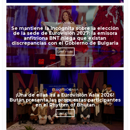
EUROVISIÓN
Se mantiene la incógnita sobre la elección
de la sede de Eurovisión 2027: la emisora
anfitriona BNT niega que existan
discrepancias con el Gobierno de Bulgaria
Leer más
EUROVISIÓN ASIA
¡Una de ellas irá a Eurovisión Asia 2026!
Bután presenta las propuestas participantes
en el Rhythm of Bhutan
Leer más