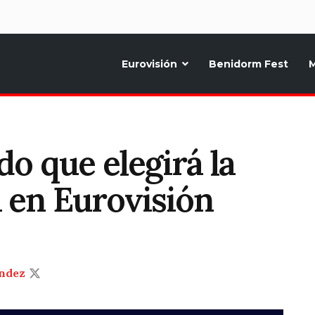
d
Eurovisión
Benidorm Fest
M
ternativo sobre la música y fiestas de toda Europa, Noticias diarias, op
do que elegirá la
 en Eurovisión
ndez