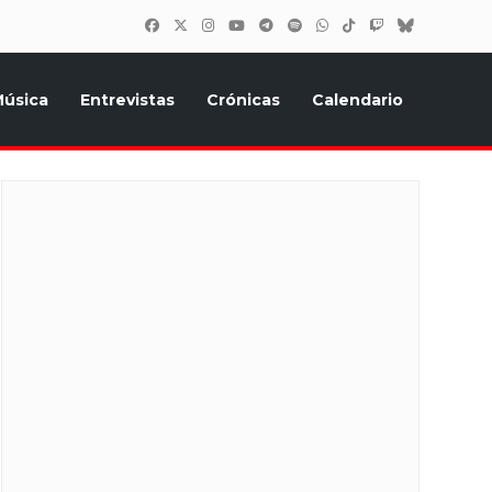
úsica
Entrevistas
Crónicas
Calendario
inión, Eurostars, y todo lo relacionado con el festival de