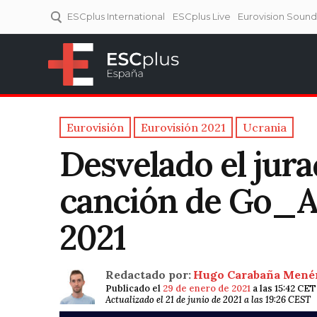
ESCplus International
ESCplus Live
Eurovision Soun
ESCplus España
Tu punto de referencia al
Eurovisión y NFs.
Eurovisión
Eurovisión 2021
Ucrania
Desvelado el jura
canción de Go_A
2021
Redactado por:
Hugo Carabaña Mené
Publicado el
29 de enero de 2021
a las 15:42 CET
Actualizado el 21 de junio de 2021 a las 19:26 CEST