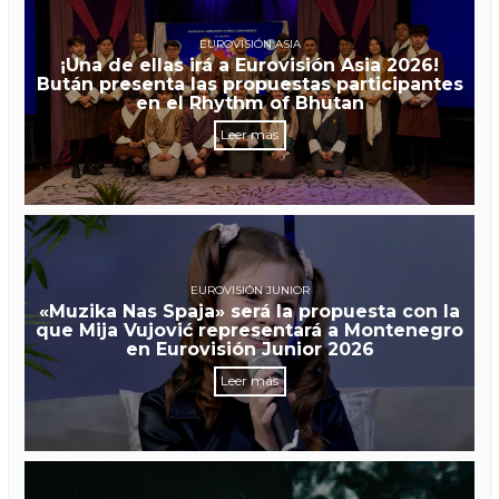
EUROVISIÓN ASIA
¡Una de ellas irá a Eurovisión Asia 2026!
Bután presenta las propuestas participantes
en el Rhythm of Bhutan
Leer más
EUROVISIÓN JUNIOR
«Muzika Nas Spaja» será la propuesta con la
que Mija Vujović representará a Montenegro
en Eurovisión Junior 2026
Leer más