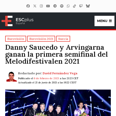
MENU
ESCplus España
Eurovisión
Eurovisión 2021
Suecia
Danny Saucedo y Arvingarna
ganan la primera semifinal del
Melodifestivalen 2021
Redactado por:
David Fernández Vega
Publicado el
6 de febrero de 2021
a las 21:23 CET
Actualizado el 21 de junio de 2021 a las 19:22 CEST