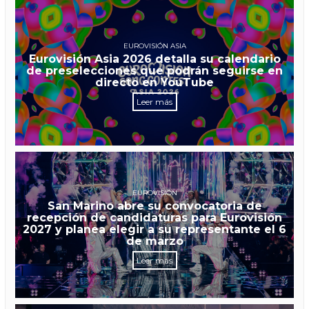
EUROVISIÓN ASIA
Eurovisión Asia 2026 detalla su calendario
de preselecciones que podrán seguirse en
directo en YouTube
Leer más
EUROVISIÓN
San Marino abre su convocatoria de
recepción de candidaturas para Eurovisión
2027 y planea elegir a su representante el 6
de marzo
Leer más