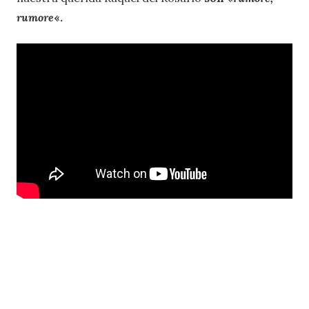
rumore
«.