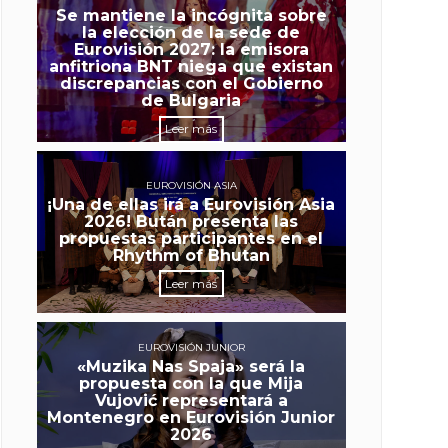
Se mantiene la incógnita sobre
la elección de la sede de
Eurovisión 2027: la emisora
anfitriona BNT niega que existan
discrepancias con el Gobierno
de Bulgaria
Leer más
EUROVISIÓN ASIA
¡Una de ellas irá a Eurovisión Asia
2026! Bután presenta las
propuestas participantes en el
Rhythm of Bhutan
Leer más
EUROVISIÓN JUNIOR
«Muzika Nas Spaja» será la
propuesta con la que Mija
Vujović representará a
Montenegro en Eurovisión Junior
2026