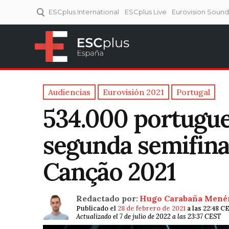
ESCplus International
ESCplus Live
Eurovision Soun
ESCplus España
Tu punto de referencia al
Eurovisión y NFs.
Audiencias
Eurovisión 2021
Portugal
534.000 portugue
segunda semifinal
Canção 2021
Redactado por:
Hugo Carabaña Mené
Publicado el
28 de febrero de 2021
a las 22:48 C
Actualizado el 7 de julio de 2022 a las 23:37 CEST