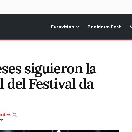
d
Eurovisión
Benidorm Fest
M
ternativo sobre la música y fiestas de toda Europa, Noticias diarias, op
ses siguieron la
 del Festival da
ndez
ET