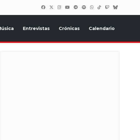
úsica
Entrevistas
Crónicas
Calendario
inión, Eurostars, y todo lo relacionado con el festival de