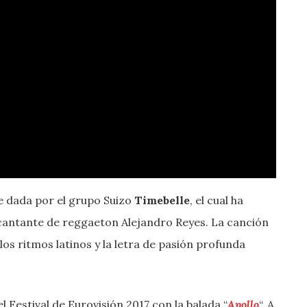
ne dada por el grupo Suizo
Timebelle
, el cual ha
 cantante de reggaeton Alejandro Reyes. La canción
os ritmos latinos y la letra de pasión profunda
 Festival de Eurovisión 2017 con la balada “
Apollo
“. A