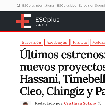
ESCplus International
ESCplus Live
Eurovision Soun
ESCplus España
Tu punto de referencia al
Eurovisión y NFs.
Eurovisión
Azerbaiyán
Francia
Moldav
Últimos estrenos:
nuevos proyectos 
Hassani, Timebell
Cleo, Chingiz y P
Redactado por:
Cristhian Solano