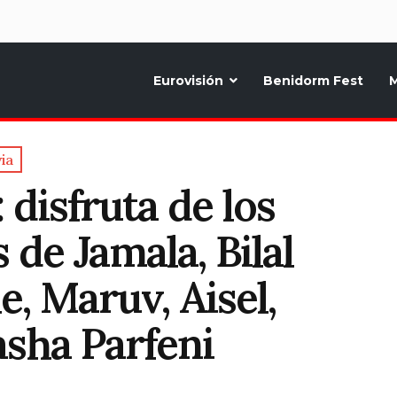
d
Eurovisión
Benidorm Fest
M
ternativo sobre la música y fiestas de toda Europa, Noticias diarias, op
ia
 disfruta de los
de Jamala, Bilal
e, Maruv, Aisel,
asha Parfeni