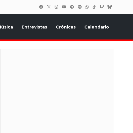
úsica
Entrevistas
Crónicas
Calendario
inión, Eurostars, y todo lo relacionado con el festival de