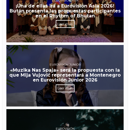
EUROVISIÓN ASIA
¡Una de ellas irá a Eurovisión Asia 2026!
Bután presenta las propuestas participantes
en el Rhythm of Bhutan
Leer más
EUROVISIÓN JUNIOR
«Muzika Nas Spaja» será la propuesta con la
que Mija Vujović representará a Montenegro
en Eurovisión Junior 2026
Leer más
EUROVISIÓN