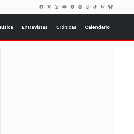
úsica
Entrevistas
Crónicas
Calendario
inión, Eurostars, y todo lo relacionado con el festival de