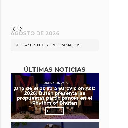
AGOSTO DE 2026
NO HAY EVENTOS PROGRAMADOS
ÚLTIMAS NOTICIAS
EUROVISIÓN ASIA
¡Una de ellas irá a Eurovisión Asia
2026! Bután presenta las
propuestas participantes en el
Rhythm of Bhutan
Leer más